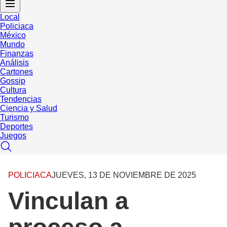
Local
Policiaca
México
Mundo
Finanzas
Análisis
Cartones
Gossip
Cultura
Tendencias
Ciencia y Salud
Turismo
Deportes
Juegos
POLICIACA
JUEVES, 13 DE NOVIEMBRE DE 2025
Vinculan a