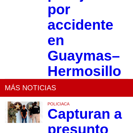
por
accidente
en
Guaymas–
Hermosillo
MÁS NOTICIAS
POLICIACA
Capturan a
presunto