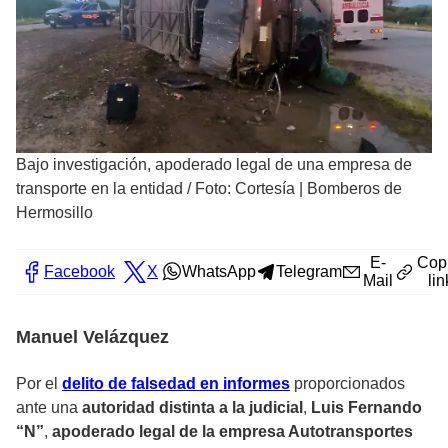
Bajo investigación, apoderado legal de una empresa de
transporte en la entidad
/
Foto: Cortesía | Bomberos de
Hermosillo
E-
Cop
Facebook
X
WhatsApp
Telegram
Mail
lin
Manuel Velázquez
Por el
delito de falsedad en informes
proporcionados
ante una
autoridad distinta a la judicial
,
Luis Fernando
“N”
,
apoderado legal de la empresa Autotransportes