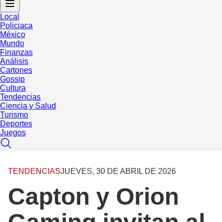
Local
Policiaca
México
Mundo
Finanzas
Análisis
Cartones
Gossip
Cultura
Tendencias
Ciencia y Salud
Turismo
Deportes
Juegos
TENDENCIAS
JUEVES, 30 DE ABRIL DE 2026
Capton y Orion