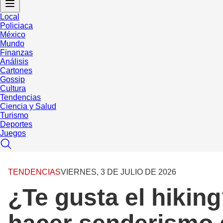
Local
Policiaca
México
Mundo
Finanzas
Análisis
Cartones
Gossip
Cultura
Tendencias
Ciencia y Salud
Turismo
Deportes
Juegos
TENDENCIAS
VIERNES, 3 DE JULIO DE 2026
¿Te gusta el hikin