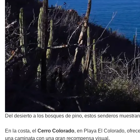
Del desierto a los bosques de pino, estos senderos muestra
En la costa, el
Cerro Colorado
, en Playa El Colorado, ofrec
una caminata con una gran recompensa visual.