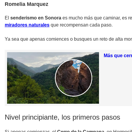
Romelia Marquez
El
senderismo en Sonora
es mucho más que caminar, es reco
miradores naturales
que recompensan cada paso.
Ya sea que apenas comiences o busques un reto de alta mo
Más que cerr
Nivel principiante, los primeros pasos
Si apenas comienzas, el
Cerro de la Campana
, en Hermosil