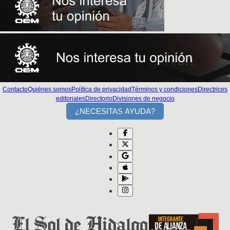
Contacto
Quiénes somos
Política de privacidad
Términos y condiciones
Directrices
editoriales
Directorio
Divisiones de negocio
¿NECESITAS AYUDA?