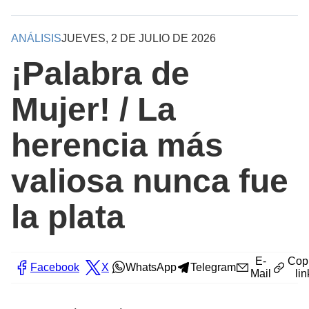
ANÁLISIS
JUEVES, 2 DE JULIO DE 2026
¡Palabra de
Mujer! / La
herencia más
valiosa nunca fue
la plata
E-
Cop
Facebook
X
WhatsApp
Telegram
Mail
lin