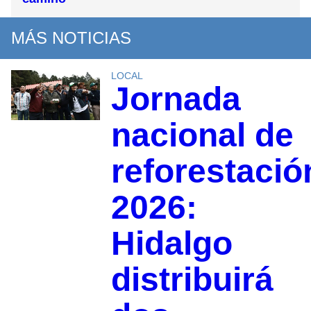
MÁS NOTICIAS
LOCAL
Jornada
nacional de
reforestació
2026:
Hidalgo
distribuirá