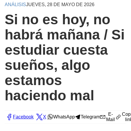
ANÁLISIS
JUEVES, 28 DE MAYO DE 2026
Si no es hoy, no
habrá mañana / Si
estudiar cuesta
sueños, algo
estamos
haciendo mal
E-
Cop
Facebook
X
WhatsApp
Telegram
Mail
lin