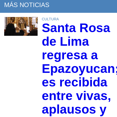
MÁS NOTICIAS
CULTURA
Santa Rosa
de Lima
regresa a
Epazoyucan
es recibida
entre vivas,
aplausos y