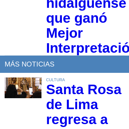
hidalguense
que ganó
Mejor
Interpretaci
MÁS NOTICIAS
CULTURA
Santa Rosa
de Lima
regresa a