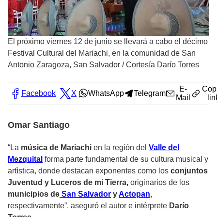
El próximo viernes 12 de junio se llevará a cabo el décimo
Festival Cultural del Mariachi, en la comunidad de San
Antonio Zaragoza, San Salvador
/
Cortesía Darío Torres
E-
Cop
Facebook
X
WhatsApp
Telegram
Mail
lin
Omar Santiago
“La
música de Mariachi
en la región del
Valle del
Mezquital
forma parte fundamental de su cultura musical y
artìstica, donde destacan exponentes como los
conjuntos
Juventud y Luceros de mi Tierra,
originarios de los
municipios de
San Salvador
y
Actopan
,
respectivamente”, aseguró el autor e intérprete
Darío