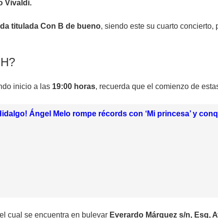
 Vivaldi.
da titulada Con B de bueno
, siendo este su cuarto concierto
EH?
ndo inicio a las
19:00 horas
, recuerda que el comienzo de esta
Hidalgo! Ángel Melo rompe récords con ‘Mi princesa’ y conq
 el cual se encuentra en bulevar
Everardo Márquez s/n, Esq, A