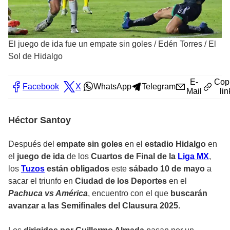
El juego de ida fue un empate sin goles
/
Edén Torres / El
Sol de Hidalgo
E-
Cop
Facebook
X
WhatsApp
Telegram
Mail
lin
Héctor Santoy
Después del
empate sin goles
en el
estadio Hidalgo
en
el
juego de ida
de los
Cuartos de Final de la
Liga MX
,
los
Tuzos
están obligados
este
sábado 10 de mayo
a
sacar el triunfo en
Ciudad de los Deportes
en el
Pachuca vs América
, encuentro con el que
buscarán
avanzar a las Semifinales del Clausura 2025.