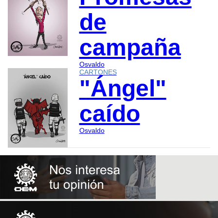
de
campaña
Osvaldo
CARTONES
"Ángel"
caído
Osvaldo