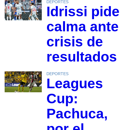
DEPORTES
Idrissi pide
calma ante
crisis de
resultados
DEPORTES
Leagues
Cup:
Pachuca,
por el