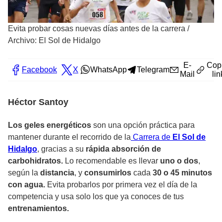
Evita probar cosas nuevas días antes de la carrera
/
Archivo: El Sol de Hidalgo
E-
Cop
Facebook
X
WhatsApp
Telegram
Mail
lin
Héctor Santoy
Los geles energéticos
son una opción práctica para
mantener durante el recorrido de la
Carrera de
El Sol de
Hidalgo
, gracias a su
rápida absorción de
carbohidratos.
Lo recomendable es llevar
uno o dos
,
según la
distancia
, y
consumirlos
cada
30 o 45 minutos
con agua.
Evita probarlos por primera vez el día de la
competencia y usa solo los que ya conoces de tus
entrenamientos.