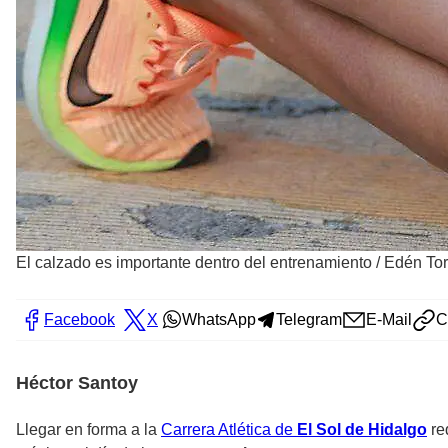
El calzado es importante dentro del entrenamiento
/
Edén Tor
Facebook
X
WhatsApp
Telegram
E-Mail
C
Héctor Santoy
Llegar en forma a la
Carrera Atlética de
El Sol de Hidalgo
re