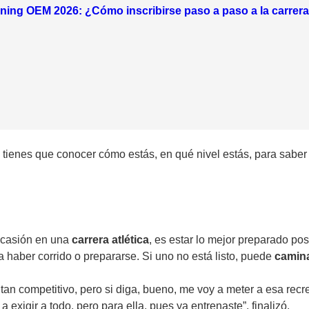
ning OEM 2026: ¿Cómo inscribirse paso a paso a la carrera
tienes que conocer cómo estás, en qué nivel estás, para saber a
 ocasión en una
carrera atlética
, es estar lo mejor preparado po
a haber corrido o prepararse. Si uno no está listo, puede
camin
n competitivo, pero si diga, bueno, me voy a meter a esa recreati
a exigir a todo, pero para ella, pues ya entrenaste”, finalizó.