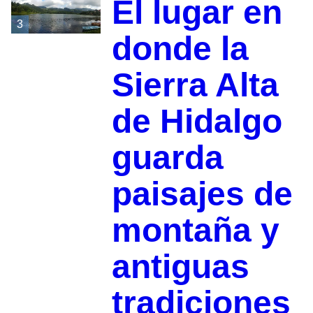
El lugar en
3
donde la
Sierra Alta
de Hidalgo
guarda
paisajes de
montaña y
antiguas
tradiciones