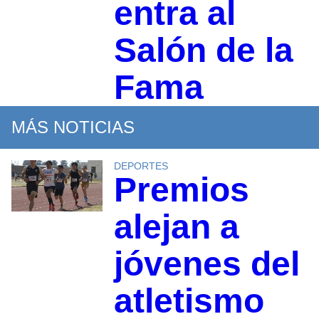
entra al
Salón de la
Fama
MÁS NOTICIAS
DEPORTES
Premios
alejan a
jóvenes del
atletismo