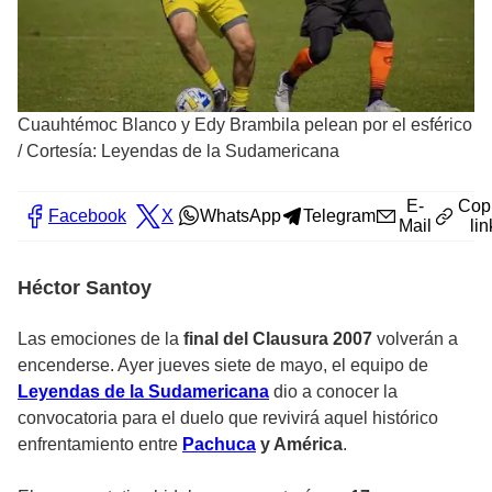
Cuauhtémoc Blanco y Edy Brambila pelean por el esférico
/
Cortesía: Leyendas de la Sudamericana
E-
Cop
Facebook
X
WhatsApp
Telegram
Mail
lin
Héctor Santoy
Las emociones de la
final del Clausura 2007
volverán a
encenderse. Ayer jueves siete de mayo, el equipo de
Leyendas de la Sudamericana
dio a conocer la
convocatoria para el duelo que revivirá aquel histórico
enfrentamiento entre
Pachuca
y América
.