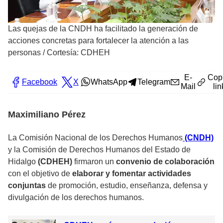
Las quejas de la CNDH ha facilitado la generación de
acciones concretas para fortalecer la atención a las
personas
/
Cortesía: CDHEH
E-
Cop
Facebook
X
WhatsApp
Telegram
Mail
lin
Maximiliano Pérez
La Comisión Nacional de los Derechos Humanos
(CNDH)
y la Comisión de Derechos Humanos del Estado de
Hidalgo
(CDHEH)
firmaron un
convenio de colaboración
con el objetivo de
elaborar y fomentar actividades
conjuntas
de promoción, estudio, enseñanza, defensa y
divulgación de los derechos humanos.