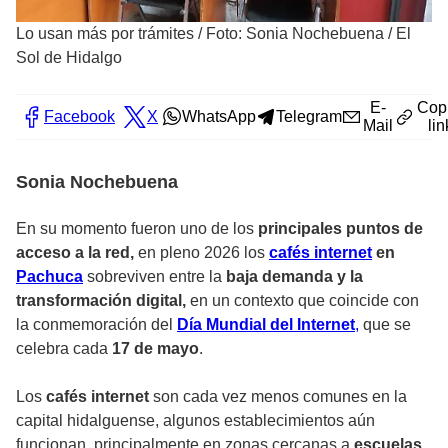
Lo usan más por trámites
/
Foto: Sonia Nochebuena / El
Sol de Hidalgo
E-
Cop
Facebook
X
WhatsApp
Telegram
Mail
lin
Sonia Nochebuena
En su momento fueron uno de los
principales puntos de
acceso a la red,
en pleno 2026 los
cafés internet
en
Pachuca
sobreviven entre la
baja demanda y la
transformación digital,
en un contexto que coincide con
la conmemoración del
Día Mundial del Internet
,
que se
celebra cada
17 de mayo
.
Los
cafés internet
son cada vez menos comunes en la
capital hidalguense, algunos establecimientos aún
funcionan, principalmente en zonas cercanas a
escuelas
,