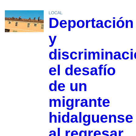
LOCAL
Deportación
y
discriminaci
el desafío
de un
migrante
hidalguense
al regresar