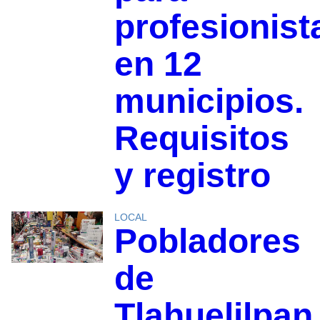
profesionist
en 12
municipios.
Requisitos
y registro
LOCAL
Pobladores
de
Tlahuelilpan