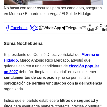
No basta con tener recursos para ser candidato, aseguran
en Morena
/
Eduardo de la Vega / El Sol de Hidalgo
E-
Cop
Facebook
X
WhatsApp
Telegram
Mail
lin
Sonia Nochebuena
El presidente del Comité Directivo Estatal del
Morena en
Hidalgo
, Marco Antonio Rico Mercado, advirtió que
quienes aspiren a una candidatura de
elección popular
en 2027
deberán “limpiar su historial” en caso de tener
señalamientos de corrupción
y no se permitirá la
participación de
perfiles vinculados con la delincuencia
organizada.
Indicó que el partido establecerá
filtros de seguridad y
ética
para evaluar de manera “correcta, precisa y puntual”