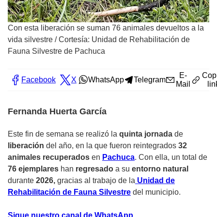
Con esta liberación se suman 76 animales devueltos a la
vida silvestre
/
Cortesía: Unidad de Rehabilitación de
Fauna Silvestre de Pachuca
E-
Cop
Facebook
X
WhatsApp
Telegram
Mail
lin
Fernanda Huerta García
Este fin de semana se realizó la
quinta jornada
de
liberación
del año, en la que fueron reintegrados
32
animales recuperados
en
Pachuca
. Con ella, un total de
76 ejemplares
han
regresado
a su
entorno natural
durante
2026,
gracias al trabajo de la
Unidad de
Rehabilitación de Fauna Silvestre
del municipio.
Sigue nuestro canal de WhatsApp