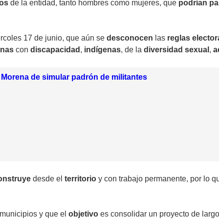
ios
de la entidad, tanto hombres como mujeres, que
podrían par
rcoles 17 de junio, que aún se
desconocen
las
reglas elector
onas
con
discapacidad
,
indígenas
, de la
diversidad sexual
,
a
 Morena de simular padrón de militantes
onstruye
desde el
territorio
y con trabajo permanente, por lo q
 municipios y que el
objetivo
es consolidar un proyecto de larg