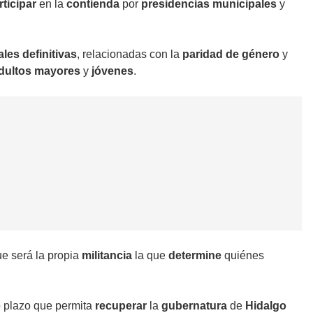
ticipar
en la
contienda
por
presidencias municipales
y
ales definitivas
, relacionadas con la
paridad de género
y
dultos mayores
y
jóvenes
.
ue será la propia
militancia
la que
determine
quiénes
o plazo que permita
recuperar
la
gubernatura
de
Hidalgo