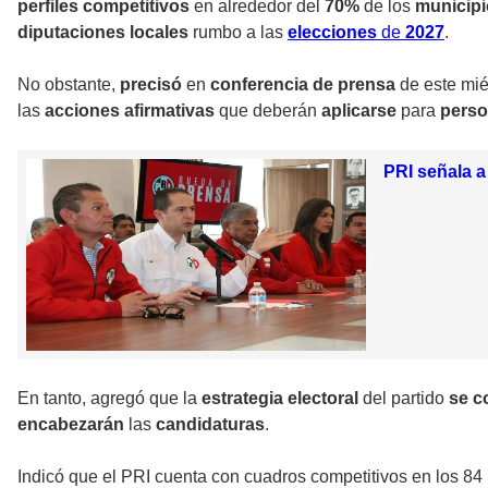
perfiles competitivos
en alrededor del
70%
de los
municip
diputaciones locales
rumbo a las
elecciones
de
2027
.
No obstante,
precisó
en
conferencia de prensa
de este mié
las
acciones afirmativas
que deberán
aplicarse
para
pers
PRI señala a
En tanto, agregó que la
estrategia electoral
del partido
se c
encabezarán
las
candidaturas
.
Indicó que el PRI cuenta con cuadros competitivos en los 84