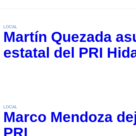
LOCAL
Martín Quezada asu
estatal del PRI Hid
LOCAL
Marco Mendoza deja
PRI