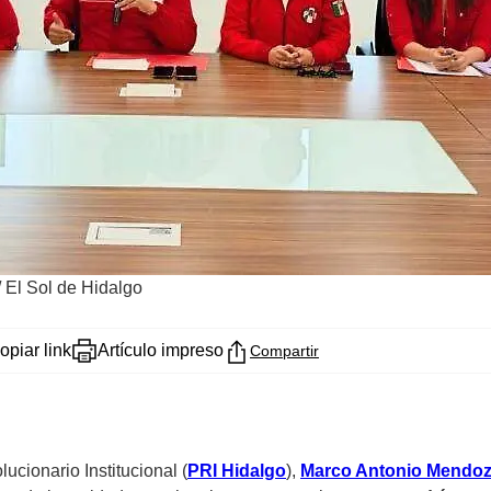
/ El Sol de Hidalgo
opiar link
Artículo impreso
Compartir
ucionario Institucional (
PRI Hidalgo
),
Marco Antonio Mendo