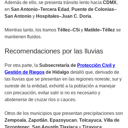
Además de ello, se presenta tránsito lento hacia
CDMX
,
en
San Antonio–Tercera Edad
,
Puente de Colonias–
San Antonio
y
Hospitales–Juan C. Doria
.
Mientras tanto, los tramos
Téllez–C5i
y
Matilde–Téllez
se
mantienen fluidos.
Recomendaciones por las lluvias
Por otra parte, la
Subsecretaría de
Protección Civil y
Gestión de Riegos
de Hidalgo
detalló que, derivado de
las lluvias que se presentan en las regiones noreste, sur y
sureste de la entidad, exhortó a la población a manejar
con precaución, evitar salir si no es necesario y
abstenerse de cruzar ríos o cauces.
Otros de los municipios que presentan precipitaciones son
Zempoala
,
Zapotlán
,
Epazoyucan
,
Tolcayuca
,
Villa de
Tezontepec
,
San Agustín Tlaxiaca
y
Tizayuca
.