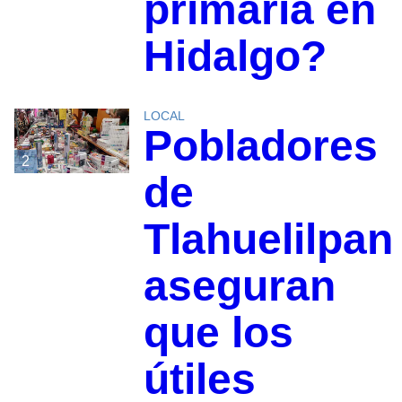
primaria en
Hidalgo?
LOCAL
Pobladores
2
de
Tlahuelilpan
aseguran
que los
útiles