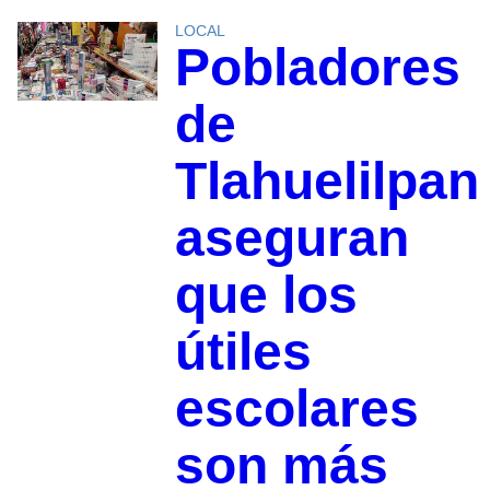
LOCAL
Pobladores
de
Tlahuelilpan
aseguran
que los
útiles
escolares
son más