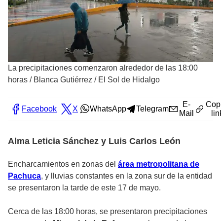
La precipitaciones comenzaron alrededor de las 18:00
horas
/
Blanca Gutiérrez / El Sol de Hidalgo
E-
Cop
Facebook
X
WhatsApp
Telegram
Mail
lin
Alma Leticia Sánchez y Luis Carlos León
Encharcamientos en zonas del
área metropolitana de
Pachuca
, y lluvias constantes en la zona sur de la entidad
se presentaron la tarde de este 17 de mayo.
Cerca de las 18:00 horas, se presentaron precipitaciones