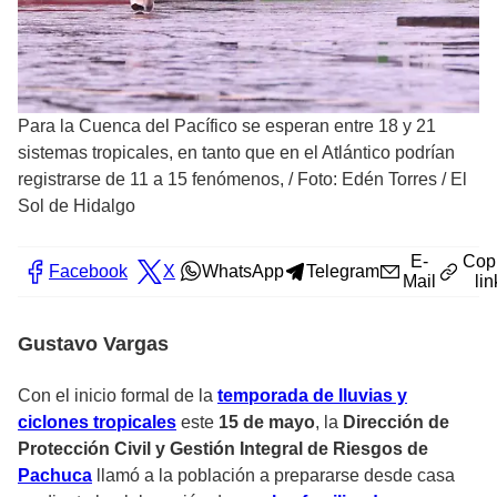
Para la Cuenca del Pacífico se esperan entre 18 y 21
sistemas tropicales, en tanto que en el Atlántico podrían
registrarse de 11 a 15 fenómenos,
/
Foto: Edén Torres / El
Sol de Hidalgo
E-
Cop
Facebook
X
WhatsApp
Telegram
Mail
lin
Gustavo Vargas
Con el inicio formal de la
temporada de lluvias y
ciclones tropicales
este
15 de mayo
, la
Dirección de
Protección Civil y Gestión Integral de Riesgos de
Pachuca
llamó a la población a prepararse desde casa