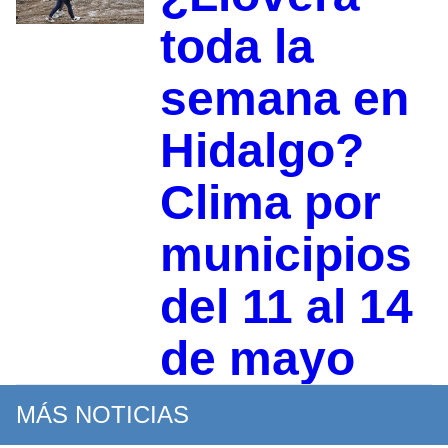
toda la
semana en
Hidalgo?
Clima por
municipios
del 11 al 14
de mayo
MÁS NOTICIAS