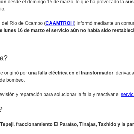
ión
desde el domingo 15 de marzo, lo que ha provocado la
sus
io.
i del Río de Ocampo (
CAAMTROH
) informó mediante un comun
e lunes 16 de marzo el servicio aún no había sido restablec
ua?
se originó por
una falla eléctrica en el transformador
, derivad
o de bombeo.
visión y reparación para solucionar la falla y reactivar el
servic
?
Tepeji, fraccionamiento El Paraíso, Tinajas, Taxhido y la pa