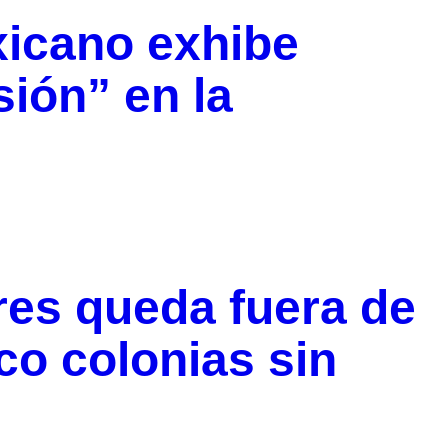
xicano exhibe
ión” en la
res queda fuera de
nco colonias sin