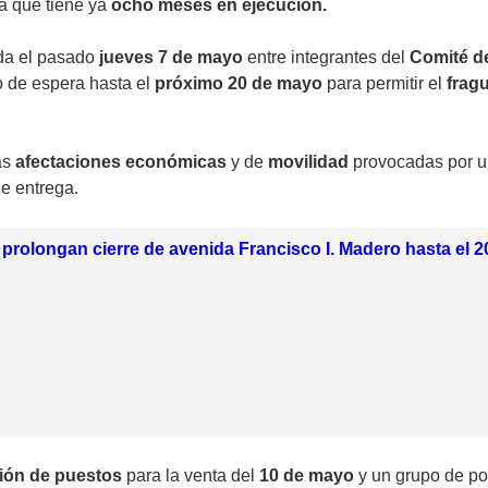
ma que tiene ya
ocho meses en ejecución.
da el pasado
jueves 7 de mayo
entre integrantes del
Comité de
o de espera hasta el
próximo 20 de mayo
para permitir el
frag
as
afectaciones económicas
y de
movilidad
provocadas por un
e entrega.
prolongan cierre de avenida Francisco I. Madero hasta el 
ión de puestos
para la venta del
10 de mayo
y un grupo de pob