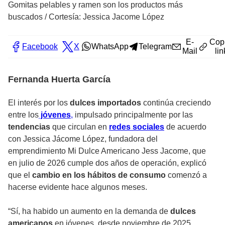
Gomitas pelables y ramen son los productos más
buscados
/
Cortesía: Jessica Jacome López
E-
Cop
Facebook
X
WhatsApp
Telegram
Mail
lin
Fernanda Huerta García
El interés por los
dulces importados
continúa creciendo
entre los
jóvenes
,
impulsado principalmente por las
tendencias
que circulan en
redes sociales
de acuerdo
con Jessica Jácome López, fundadora del
emprendimiento Mi Dulce Americano Jess Jacome, que
en julio de 2026 cumple dos años de operación, explicó
que el
cambio en los hábitos de consumo
comenzó a
hacerse evidente hace algunos meses.
“Sí, ha habido un aumento en la demanda de
dulces
americanos
en jóvenes, desde noviembre de 2025