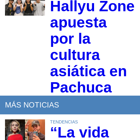
Hallyu Zone
apuesta
por la
cultura
asiática en
Pachuca
MÁS NOTICIAS
TENDENCIAS
“La vida