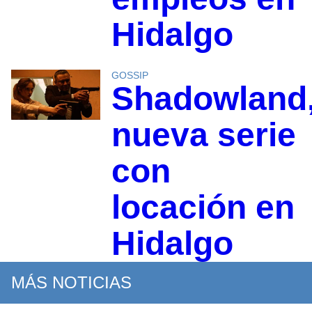
Hidalgo
GOSSIP
Shadowland
nueva serie
con
locación en
Hidalgo
MÁS NOTICIAS