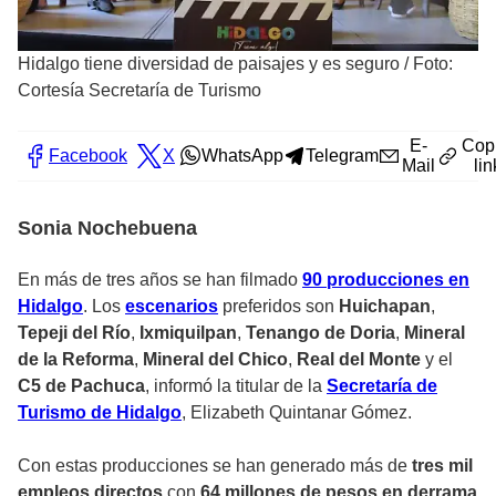
Hidalgo tiene diversidad de paisajes y es seguro
/
Foto:
Cortesía Secretaría de Turismo
E-
Cop
Facebook
X
WhatsApp
Telegram
Mail
lin
Sonia Nochebuena
En más de tres años se han filmado
90 producciones en
Hidalgo
. Los
escenarios
preferidos son
Huichapan
,
Tepeji del Río
,
Ixmiquilpan
,
Tenango de Doria
,
Mineral
de la Reforma
,
Mineral del Chico
,
Real del Monte
y el
C5 de Pachuca
, informó la titular de la
Secretaría de
Turismo de Hidalgo
, Elizabeth Quintanar Gómez.
Con estas producciones se han generado más de
tres mil
empleos directos
con
64 millones de pesos en derrama