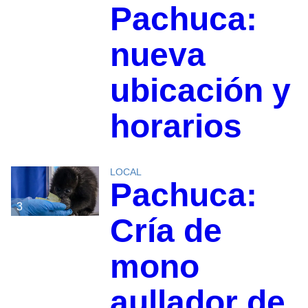
Pachuca:
nueva
ubicación y
horarios
LOCAL
Pachuca:
3
Cría de
mono
aullador de