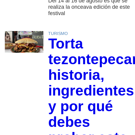
Del 14 al 16 de agosto es que se
realiza la onceava edición de este
festival
TURISMO
Torta
tezontepeca
historia,
ingredientes
y por qué
debes