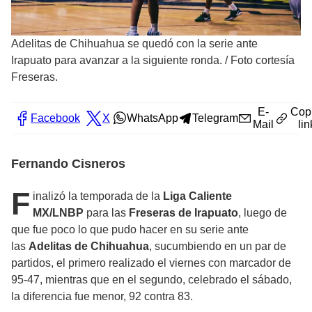
Adelitas de Chihuahua se quedó con la serie ante
Irapuato para avanzar a la siguiente ronda.
/
Foto cortesía
Freseras.
E-
Cop
Facebook
X
WhatsApp
Telegram
Mail
lin
Fernando Cisneros
F
inalizó la temporada de la
Liga Caliente
MX/LNBP
para las
Freseras de Irapuato
, luego de
que fue poco lo que pudo hacer en su serie ante
las
Adelitas de Chihuahua
, sucumbiendo en un par de
partidos, el primero realizado el viernes con marcador de
95-47, mientras que en el segundo, celebrado el sábado,
la diferencia fue menor, 92 contra 83.