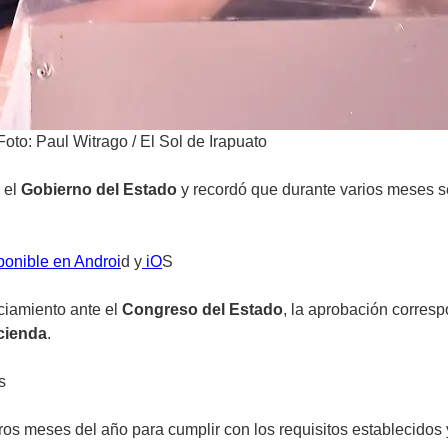
Foto: Paul Witrago / El Sol de Irapuato
 el
Gobierno del Estado
y recordó que durante varios meses se
ponible en Androi
d y
iO
S
nciamiento ante el
Congreso del Estado
, la aprobación corres
cienda
.
s
ros meses del año para cumplir con los requisitos establecidos 