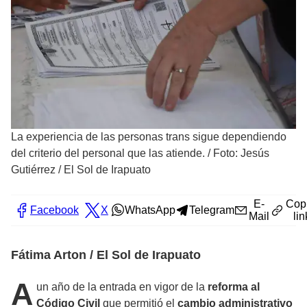
La experiencia de las personas trans sigue dependiendo
del criterio del personal que las atiende.
/
Foto: Jesús
Gutiérrez / El Sol de Irapuato
E-
Cop
Facebook
X
WhatsApp
Telegram
Mail
lin
Fátima Arton / El Sol de Irapuato
A
un año de la entrada en vigor de la
reforma al
Código Civil
que permitió el
cambio administrativo