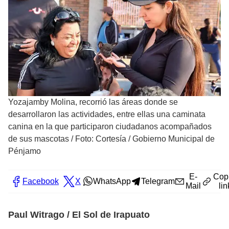
Yozajamby Molina, recorrió las áreas donde se
desarrollaron las actividades, entre ellas una caminata
canina en la que participaron ciudadanos acompañados
de sus mascotas
/
Foto: Cortesía / Gobierno Municipal de
Pénjamo
E-
Cop
Facebook
X
WhatsApp
Telegram
Mail
lin
Paul Witrago / El Sol de Irapuato