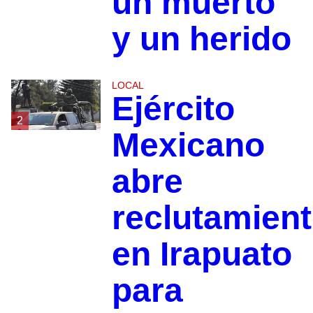
un muerto
y un herido
LOCAL
Ejército
2
Mexicano
abre
reclutamien
en Irapuato
para