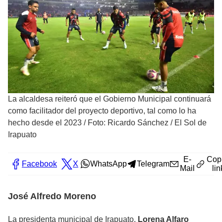
La alcaldesa reiteró que el Gobierno Municipal continuará
como facilitador del proyecto deportivo, tal como lo ha
hecho desde el 2023
/
Foto: Ricardo Sánchez / El Sol de
Irapuato
E-
Cop
Facebook
X
WhatsApp
Telegram
Mail
lin
José Alfredo Moreno
La presidenta municipal de Irapuato,
Lorena Alfaro