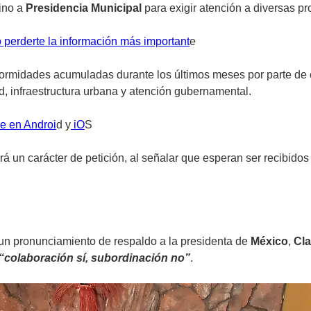
ino a
Presidencia Municipal
para exigir atención a diversas pr
 perderte la información más important
e
onformidades acumuladas durante los últimos meses por parte d
, infraestructura urbana y atención gubernamental.
e en Androi
d y
iO
S
drá un carácter de petición, al señalar que esperan ser recibido
a un pronunciamiento de respaldo a la presidenta de
México
,
Cl
“colaboración sí, subordinación no”
.