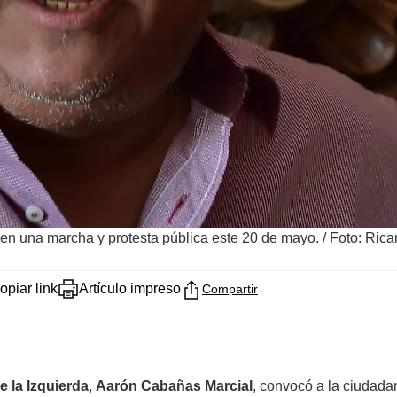
 en una marcha y protesta pública este 20 de mayo.
/
Foto: Rica
opiar link
Artículo impreso
Compartir
 la Izquierda
,
Aarón Cabañas Marcial
, convocó a la ciudada