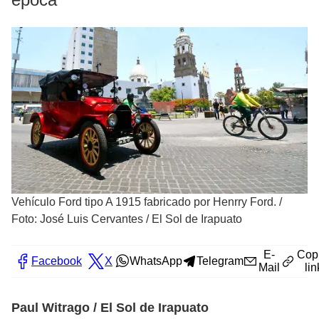
Vehículo Ford tipo A 1915 fabricado por Henrry Ford.
/
Foto: José Luis Cervantes / El Sol de Irapuato
E-
Cop
Facebook
X
WhatsApp
Telegram
Mail
lin
Paul Witrago / El Sol de Irapuato