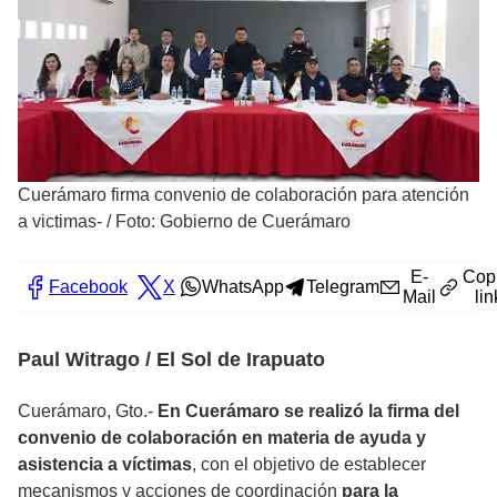
Cuerámaro firma convenio de colaboración para atención
a victimas-
/
Foto: Gobierno de Cuerámaro
E-
Cop
Facebook
X
WhatsApp
Telegram
Mail
lin
Paul Witrago / El Sol de Irapuato
Cuerámaro, Gto.-
En Cuerámaro se realizó la firma del
convenio de colaboración en materia de ayuda y
asistencia a víctimas
, con el objetivo de establecer
mecanismos y acciones de coordinación
para la