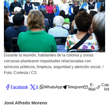
Durante la reunión, habitantes de la colonia y zonas
cercanas plantearon inquietudes relacionadas con
servicios públicos, limpieza, seguridad y atención social.
/
Foto: Cortesía / CS
E-
Cop
Facebook
X
WhatsApp
Telegram
Mail
lin
José Alfredo Moreno