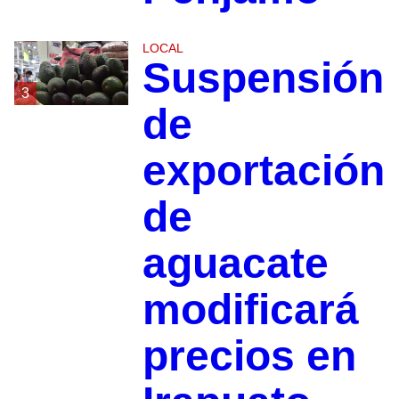
LOCAL
Suspensión
3
de
exportación
de
aguacate
modificará
precios en