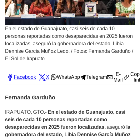
En el estado de Guanajuato, casi seis de cada 10
personas reportadas como desaparecidas en 2025 fueron
localizadas, aseguró la gobernadora del estado, Libia
Dennise García Muñoz Ledo.
/
Fotos: Fernanda Garduño /
El Sol de Irapuato.
E-
Cop
Facebook
X
WhatsApp
Telegram
Mail
lin
Fernanda Garduño
IRAPUATO, GTO.-
En el estado de Guanajuato, casi
seis de cada 10 personas reportadas como
desaparecidas en 2025 fueron localizadas,
aseguró
la
gobernadora del estado, Libia Dennise García Muñoz