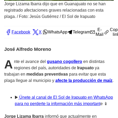
Jorge Lizama Ibarra dijo que en Guanajuato no se han
registrado afectaciones graves relacionadas con esta
plaga.
/
Foto: Jesús Gutiérrez / El Sol de Irapuato
E-
Cop
Facebook
X
WhatsApp
Telegram
Mail
lin
José Alfredo Moreno
A
nte el avance del
gusano cogollero
en distintas
regiones del país, autoridades de
Irapuato
ya
trabajan en
medidas preventivas
para evitar que esta
plaga llegue al municipio y
afecte la producción de maíz
.
▶️
Únete al canal de El Sol de Irapuato en WhatsApp
para no perderte la información más important
e 📱
Jorge Lizama Ibarra
informó que actualmente en