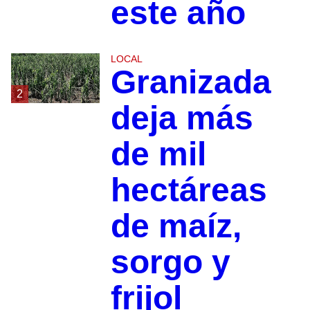
este año
LOCAL
Granizada
2
deja más
de mil
hectáreas
de maíz,
sorgo y
frijol