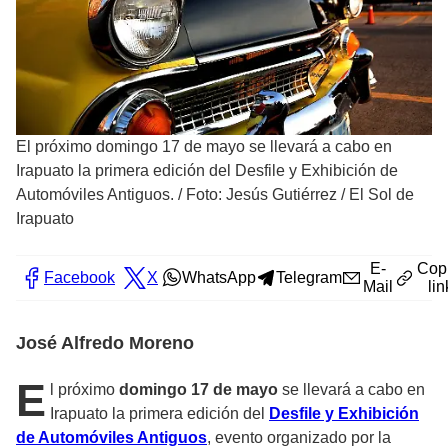
El próximo domingo 17 de mayo se llevará a cabo en
Irapuato la primera edición del Desfile y Exhibición de
Automóviles Antiguos.
/
Foto: Jesús Gutiérrez / El Sol de
Irapuato
E-
Cop
Facebook
X
WhatsApp
Telegram
Mail
lin
José Alfredo Moreno
E
l próximo
domingo 17 de mayo
se llevará a cabo en
Irapuato la primera edición del
Desfile y Exhibición
de Automóviles Antiguos
, evento organizado por la