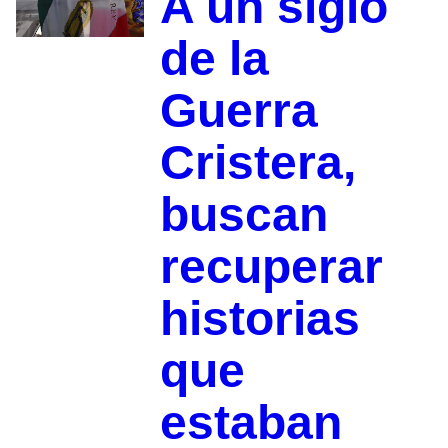
A un siglo
de la
Guerra
Cristera,
buscan
recuperar
historias
que
estaban