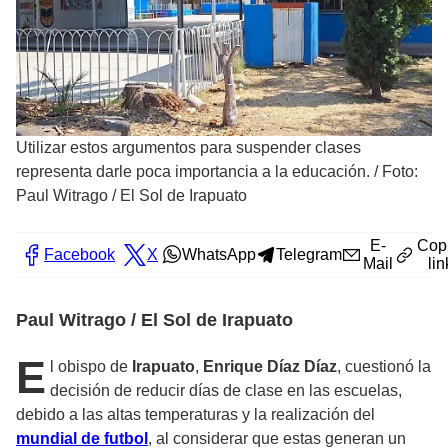
Utilizar estos argumentos para suspender clases
representa darle poca importancia a la educación.
/
Foto:
Paul Witrago / El Sol de Irapuato
E-
Cop
Facebook
X
WhatsApp
Telegram
Mail
lin
Paul Witrago / El Sol de Irapuato
E
l obispo de
Irapuato
,
Enrique Díaz Díaz
, cuestionó la
decisión de reducir días de clase en las escuelas,
debido a las altas temperaturas y la realización del
mundial de futbol
, al considerar que estas generan un