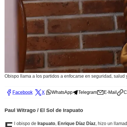
Obispo llama a los partidos a enfocarse en seguridad, salud 
Facebook
X
WhatsApp
Telegram
E-Mail
C
Paul Witrago / El Sol de Irapuato
E
l obispo de
Irapuato
,
Enrique Díaz Díaz
, hizo un llama