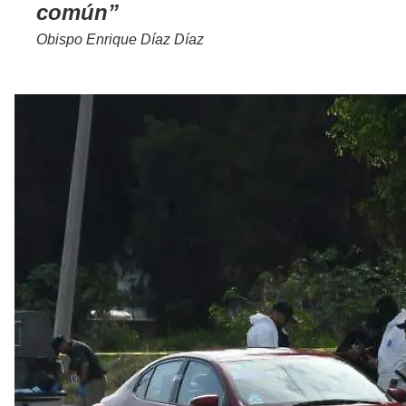
común
Obispo Enrique Díaz Díaz