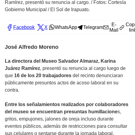
Ramírez, presentó su renuncia al cargo.
/
Fotos: Cortesía
Gobierno Municipal / El Sol de Irapuato.
E-
Cop
Facebook
X
WhatsApp
Telegram
Mail
lin
José Alfredo Moreno
La directora del Museo Salvador Almaraz, Karina
Juárez Ramírez
, presentó su renuncia al cargo luego de
que
16 de los 20 trabajadores
del recinto denunciaran
públicamente presuntos actos de acoso laboral en su
contra.
Entre los señalamientos realizados por colaboradores
del museo se encuentran presuntas humillacione
s,
gritos, empujones, jalones de oreja incluso durante
eventos públicos, además de restricciones para consultar
sus celulares o sentarse durante la jornada laboral.