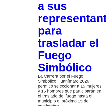
a sus
representan
para
trasladar el
Fuego
Simbólico
La Carrera por el Fuego
Simbólico Huanímaro 2026
permitió seleccionar a 15 mujeres
y 15 hombres que participarán en
el traslado del fuego hasta el
municipio el próximo 15 de
septiembre