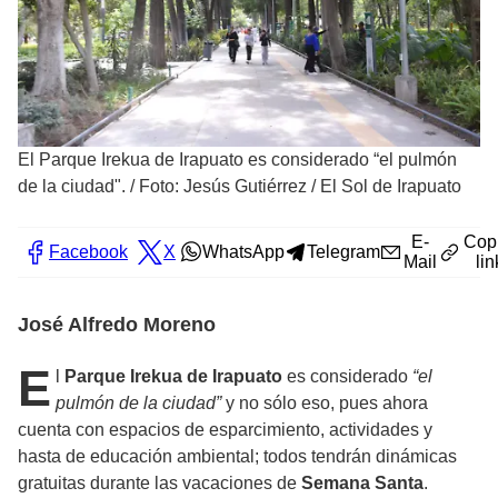
El Parque Irekua de Irapuato es considerado “el pulmón
de la ciudad".
/
Foto: Jesús Gutiérrez / El Sol de Irapuato
E-
Cop
Facebook
X
WhatsApp
Telegram
Mail
lin
José Alfredo Moreno
E
l
Parque Irekua de Irapuato
es considerado
“el
pulmón de la ciudad”
y no sólo eso, pues ahora
cuenta con espacios de esparcimiento, actividades y
hasta de educación ambiental; todos tendrán dinámicas
gratuitas durante las vacaciones de
Semana Santa
.