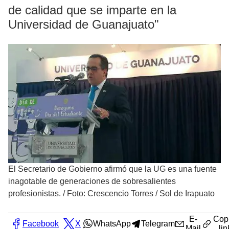
de calidad que se imparte en la
Universidad de Guanajuato"
El Secretario de Gobierno afirmó que la UG es una fuente
inagotable de generaciones de sobresalientes
profesionistas.
/
Foto: Crescencio Torres / Sol de Irapuato
E-
Cop
Facebook
X
WhatsApp
Telegram
Mail
lin