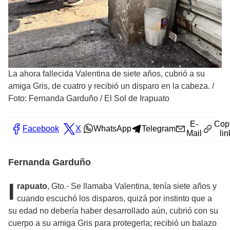
La ahora fallecida Valentina de siete años, cubrió a su
amiga Gris, de cuatro y recibió un disparo en la cabeza.
/
Foto: Fernanda Garduño / El Sol de Irapuato
E-
Cop
Facebook
X
WhatsApp
Telegram
Mail
lin
Fernanda Garduño
I
rapuato
, Gto.- Se llamaba Valentina, tenía siete años y
cuando escuchó los disparos, quizá por instinto que a
su edad no debería haber desarrollado aún, cubrió con su
cuerpo a su amiga Gris para protegerla; recibió un balazo