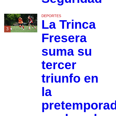
DEPORTES
La Trinca
3
Fresera
suma su
tercer
triunfo en
la
pretempora