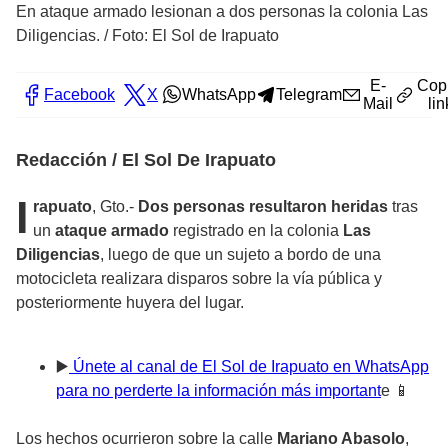
En ataque armado lesionan a dos personas la colonia Las
Diligencias.
/
Foto: El Sol de Irapuato
E-
Cop
Facebook
X
WhatsApp
Telegram
Mail
lin
Redacción / El Sol De Irapuato
I
rapuato
, Gto.-
Dos personas resultaron heridas
tras
un
ataque armado
registrado en la colonia
Las
Diligencias
, luego de que un sujeto a bordo de una
motocicleta realizara disparos sobre la vía pública y
posteriormente huyera del lugar.
▶️
Únete al canal de El Sol de Irapuato en WhatsApp
para no perderte la información más important
e 📱
Los hechos ocurrieron sobre la calle
Mariano Abasolo
,