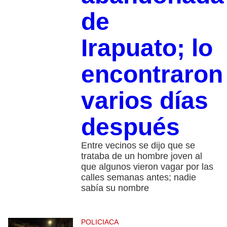
de
Irapuato; lo
encontraron
varios días
después
Entre vecinos se dijo que se
trataba de un hombre joven al
que algunos vieron vagar por las
calles semanas antes; nadie
sabía su nombre
POLICIACA