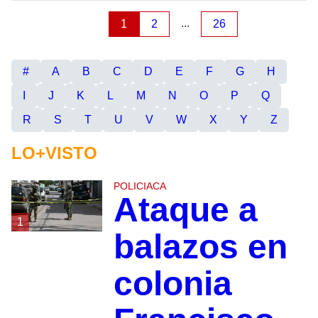
...
1
2
26
#
A
B
C
D
E
F
G
H
I
J
K
L
M
N
O
P
Q
R
S
T
U
V
W
X
Y
Z
LO+VISTO
POLICIACA
Ataque a
1
balazos en
colonia