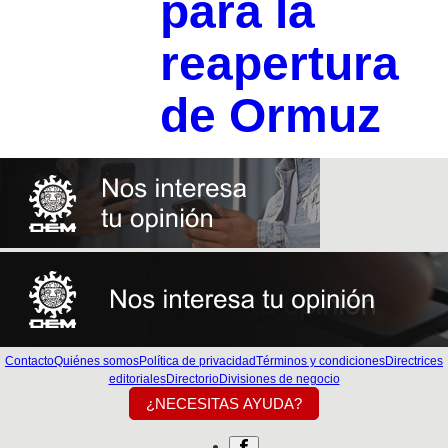
para la
reapertura
de Ormuz
Contacto
Quiénes somos
Política de privacidad
Términos y condiciones
Directrices
editoriales
Directorio
Divisiones de negocio
¿NECESITAS AYUDA?