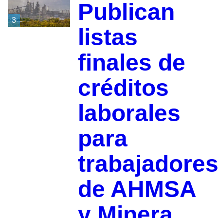
Publican
3
listas
finales de
créditos
laborales
para
trabajadore
de AHMSA
y Minera