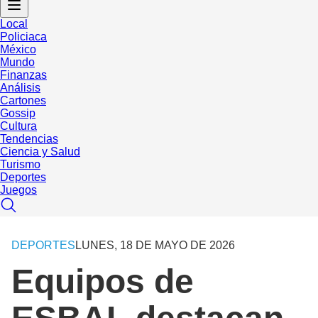
Local
Policiaca
México
Mundo
Finanzas
Análisis
Cartones
Gossip
Cultura
Tendencias
Ciencia y Salud
Turismo
Deportes
Juegos
DEPORTES
LUNES, 18 DE MAYO DE 2026
Equipos de