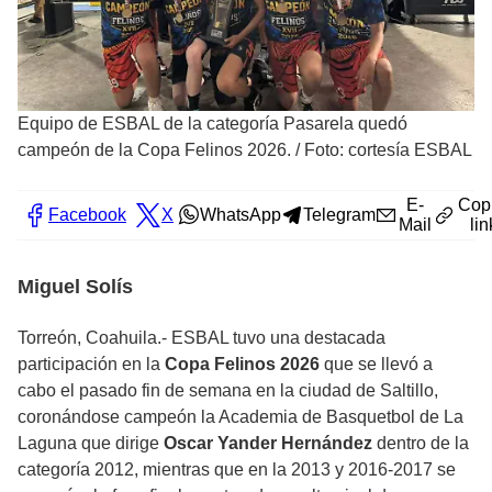
Equipo de ESBAL de la categoría Pasarela quedó
campeón de la Copa Felinos 2026.
/
Foto: cortesía ESBAL
E-
Cop
Facebook
X
WhatsApp
Telegram
Mail
lin
Miguel Solís
Torreón, Coahuila.- ESBAL tuvo una destacada
participación en la
Copa Felinos 2026
que se llevó a
cabo el pasado fin de semana en la ciudad de Saltillo,
coronándose campeón la Academia de Basquetbol de La
Laguna que dirige
Oscar Yander Hernández
dentro de la
categoría 2012, mientras que en la 2013 y 2016-2017 se