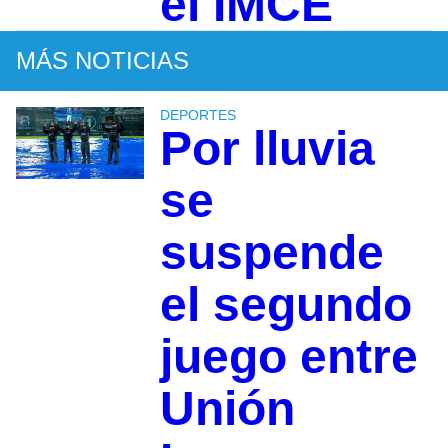
el IMCE
MÁS NOTICIAS
DEPORTES
Por lluvia
se
suspende
el segundo
juego entre
Unión