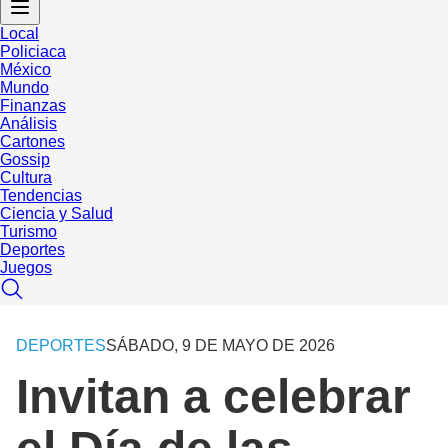
Local
Policiaca
México
Mundo
Finanzas
Análisis
Cartones
Gossip
Cultura
Tendencias
Ciencia y Salud
Turismo
Deportes
Juegos
DEPORTES
SÁBADO, 9 DE MAYO DE 2026
Invitan a celebrar