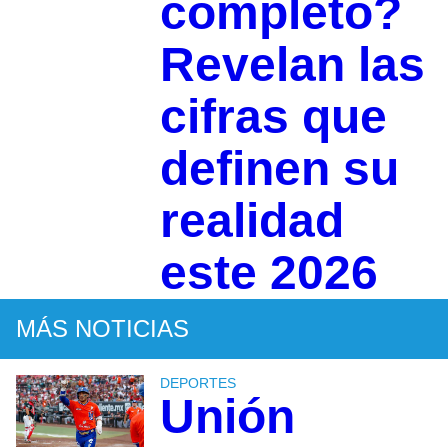
completo?
Revelan las
cifras que
definen su
realidad
este 2026
MÁS NOTICIAS
DEPORTES
Unión