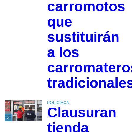
carromotos
que
sustituirán
a los
carromatero
tradicionale
POLICIACA
Clausuran
2
tienda