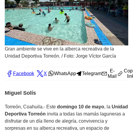
Gran ambiente se vive en la alberca recreativa de la
Unidad Deportiva Torreón.
/
Foto: Jorge Víctor García
E-
Cop
Facebook
X
WhatsApp
Telegram
Mail
lin
Miguel Solís
Torreón, Coahuila.- Este
domingo 10 de mayo
, la
Unidad
Deportiva Torreón
invita a todas las mamás laguneras a
disfrutar de un día lleno de alegría, convivencia y
sorpresas en su alberca recreativa, un espacio de