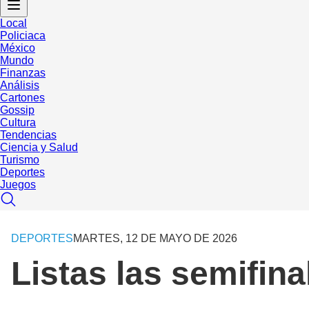
Local
Policiaca
México
Mundo
Finanzas
Análisis
Cartones
Gossip
Cultura
Tendencias
Ciencia y Salud
Turismo
Deportes
Juegos
DEPORTES
MARTES, 12 DE MAYO DE 2026
Listas las semifina