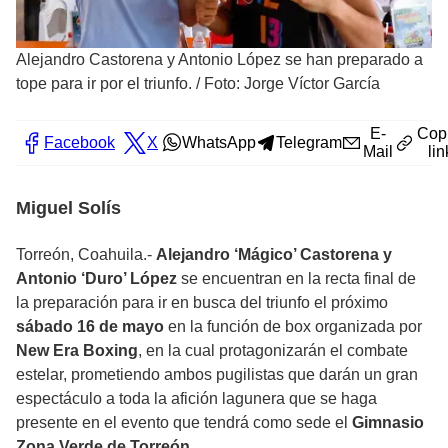
Alejandro Castorena y Antonio López se han preparado a
tope para ir por el triunfo.
/
Foto: Jorge Víctor García
E-
Cop
Facebook
X
WhatsApp
Telegram
Mail
lin
Miguel Solís
Torreón, Coahuila.-
Alejandro ‘Mágico’ Castorena y
Antonio ‘Duro’ López
se encuentran en la recta final de
la preparación para ir en busca del triunfo el próximo
sábado 16 de mayo
en la función de box organizada por
New Era Boxing
, en la cual protagonizarán el combate
estelar, prometiendo ambos pugilistas que darán un gran
espectáculo a toda la afición lagunera que se haga
presente en el evento que tendrá como sede el
Gimnasio
Zona Verde de Torreón.