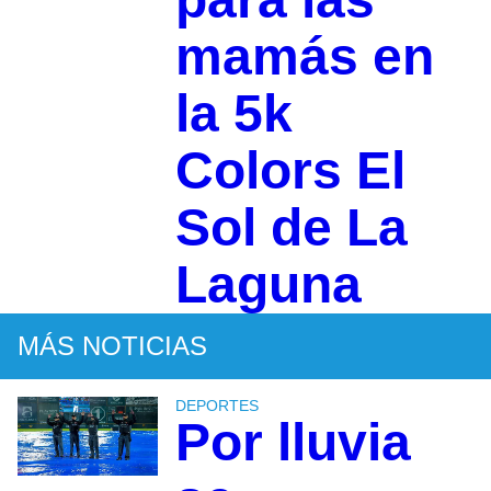
mamás en
la 5k
Colors El
Sol de La
Laguna
MÁS NOTICIAS
DEPORTES
Por lluvia