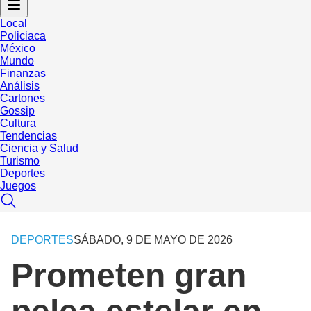
Local
Policiaca
México
Mundo
Finanzas
Análisis
Cartones
Gossip
Cultura
Tendencias
Ciencia y Salud
Turismo
Deportes
Juegos
DEPORTES
SÁBADO, 9 DE MAYO DE 2026
Prometen gran