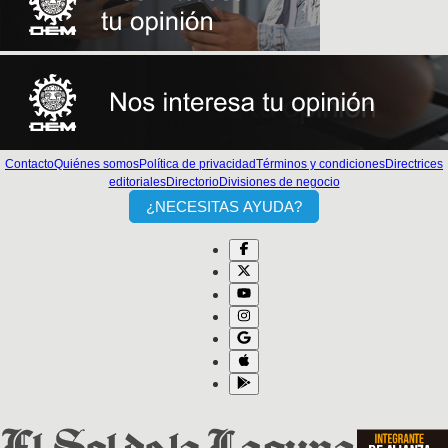
Contacto
Quiénes somos
Política de privacidad
Términos y condiciones
Directrices
editoriales
Directorio
Divisiones de negocio
¿NECESITAS AYUDA?