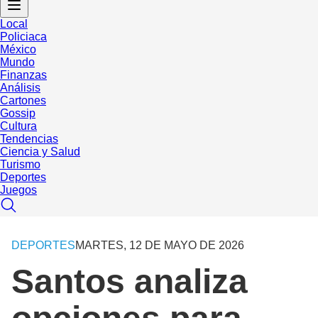
Local
Policiaca
México
Mundo
Finanzas
Análisis
Cartones
Gossip
Cultura
Tendencias
Ciencia y Salud
Turismo
Deportes
Juegos
DEPORTES
MARTES, 12 DE MAYO DE 2026
Santos analiza