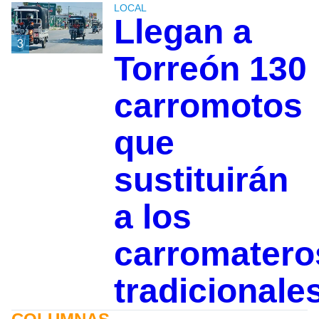
LOCAL
Llegan a
3
Torreón 130
carromotos
que
sustituirán
a los
carromatero
tradicionale