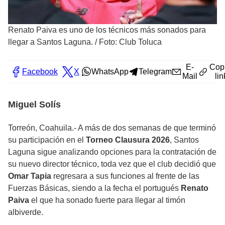
Renato Paiva es uno de los técnicos más sonados para
llegar a Santos Laguna.
/
Foto: Club Toluca
E-
Cop
Facebook
X
WhatsApp
Telegram
Mail
lin
Miguel Solís
Torreón, Coahuila.- A más de dos semanas de que terminó
su participación en el
Torneo Clausura 2026
, Santos
Laguna sigue analizando opciones para la contratación de
su nuevo director técnico, toda vez que el club decidió que
Omar Tapia
regresara a sus funciones al frente de las
Fuerzas Básicas, siendo a la fecha el portugués
Renato
Paiva
el que ha sonado fuerte para llegar al timón
albiverde.